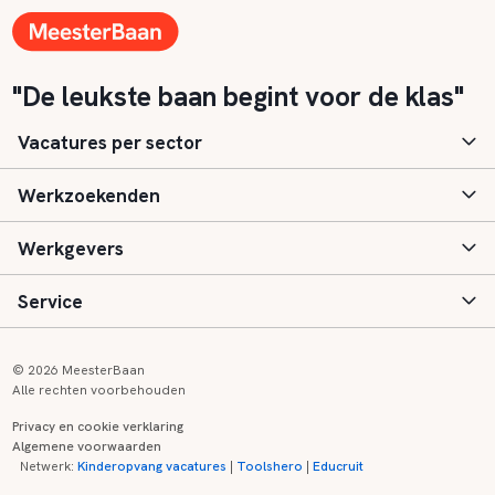
"De leukste baan begint voor de klas"
Vacatures per sector
Werkzoekenden
Basisonderwijs
Werkgevers
Speciaal (basis) onderwijs
Aanmelden
Service
Voortgezet onderwijs
Vacatures
Inloggen
Voortgezet speciaal onderwijs
Scholen
Informatie
Contact
© 2026 MeesterBaan
Alle rechten voorbehouden
Middelbaar beroepsonderwijs
Opleidingen
Tarieven
FAQ
Privacy en cookie verklaring
Algemene voorwaarden
Kinderopvang
Zij-instroom informatie
Registreren
Onderwijs links
Netwerk:
Kinderopvang vacatures
|
Toolshero
|
Educruit