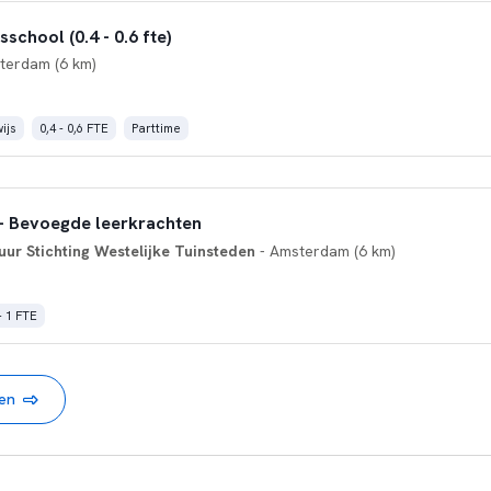
school (0.4 - 0.6 fte)
terdam (6 km)
ijs
0,4 - 0,6 FTE
Parttime
 - Bevoegde leerkrachten
ur Stichting Westelijke Tuinsteden
- Amsterdam (6 km)
- 1 FTE
nen