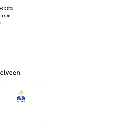
website
n dat
en
telveen