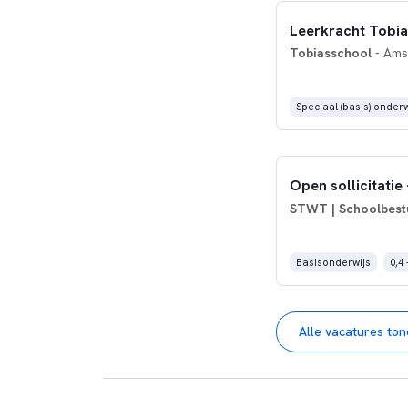
Leerkracht Tobias
Tobiasschool
- Ams
Speciaal (basis) onderw
Open sollicitatie
STWT | Schoolbestu
Basisonderwijs
0,4 
Alle vacatures to