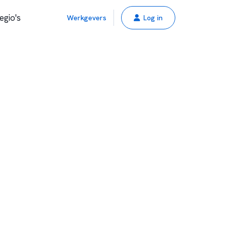
egio's
Werkgevers
Log in