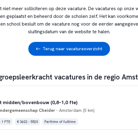
t niet meer solliciteren op deze vacature. De vacatures op onze 
en geplaatst en beheerd door de scholen zelf. Het kan voorkome
en school besluit om de vacature nog voor de eerder aangegev
sluitingsdatum van de website te halen.
Terug naar vacatureoverzicht
 groepsleerkracht vacatures in de regio Ams
 midden/bovenbouw (0,8–1,0 fte)
Kindergemeenschap Cheider
- Amsterdam (5 km)
- 1 FTE
€ 3622 - 5520
Parttime of fulltime