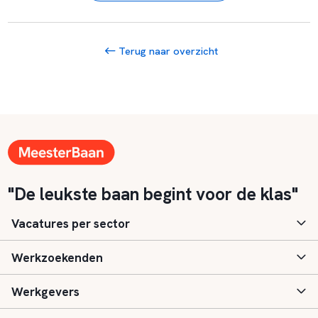
Terug naar overzicht
"De leukste baan begint voor de klas"
Vacatures per sector
Werkzoekenden
Basisonderwijs
Werkgevers
Speciaal (basis) onderwijs
Aanmelden