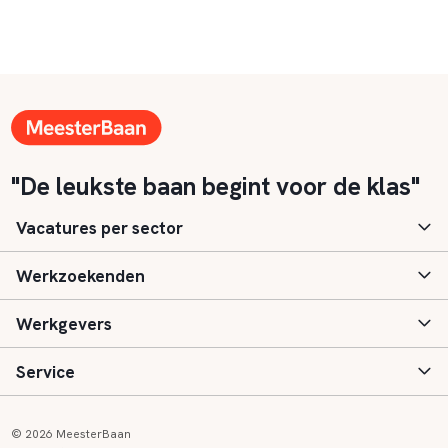
"De leukste baan begint voor de klas"
Vacatures per sector
Werkzoekenden
Basisonderwijs
Werkgevers
Speciaal (basis) onderwijs
Aanmelden
Service
Voortgezet onderwijs
Vacatures
Inloggen
Voortgezet speciaal onderwijs
Scholen
Informatie
Contact
© 2026 MeesterBaan