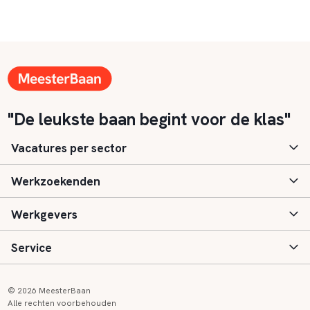
"De leukste baan begint voor de klas"
Vacatures per sector
Werkzoekenden
Basisonderwijs
Werkgevers
Speciaal (basis) onderwijs
Aanmelden
Service
Voortgezet onderwijs
Vacatures
Inloggen
Voortgezet speciaal onderwijs
Scholen
Informatie
Contact
© 2026 MeesterBaan
Alle rechten voorbehouden