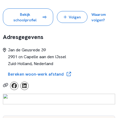
reiskostenvergoeding, een goede pensioenregeling en een
collectieve arbeidsongeschiktheidsverzekering. Daarnaast
Bekijk
Waarom
Volgen
kunnen ze gebruik maken van een collectiviteitskorting op
schoolprofiel
volgen?
een zorgverzekering.
Vervanging van leerkrachten is goed geregeld door middel
Adresgegevens
van clustervervangers die in dienst zijn van de organisatie.
Jan de Geusrede 39
2901 cn Capelle aan den IJssel
Zuid-Holland, Nederland
Bereken woon-werk afstand