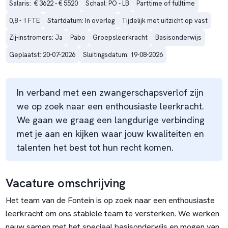
Salaris:  € 3622 - € 5520
Schaal: PO - LB
Parttime of fulltime
0,8 - 1 FTE
Startdatum: In overleg
Tijdelijk met uitzicht op vast
Zij-instromers: Ja
Pabo
Groepsleerkracht
Basisonderwijs
Geplaatst: 20-07-2026
Sluitingsdatum: 19-08-2026
In verband met een zwangerschapsverlof zijn
we op zoek naar een enthousiaste leerkracht.
We gaan we graag een langdurige verbinding
met je aan en kijken waar jouw kwaliteiten en
talenten het best tot hun recht komen.
Vacature omschrijving
Het team van de Fontein is op zoek naar een enthousiaste
leerkracht om ons stabiele team te versterken. We werken
nauw samen met het speciaal basisonderwijs en mogen van