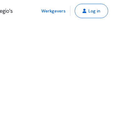
egio's
Werkgevers
Log in