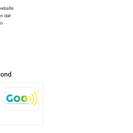
website
n dat
en
mond