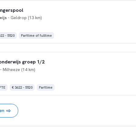
angerspool
ijs
- Geldrop (13 km)
622 - 5520
Parttime of fulltime
onderwijs groep 1/2
- Milheeze (14 km)
 FTE
€ 3622 - 5520
Parttime
nen