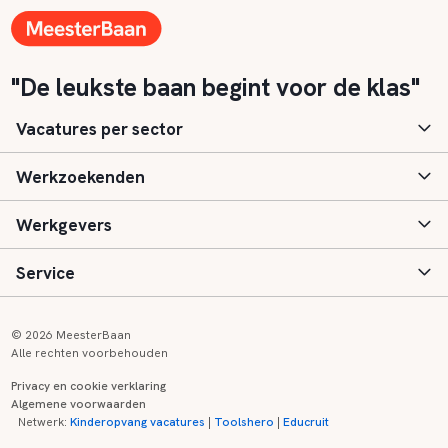
"De leukste baan begint voor de klas"
Vacatures per sector
Werkzoekenden
Basisonderwijs
Werkgevers
Speciaal (basis) onderwijs
Aanmelden
Service
Voortgezet onderwijs
Vacatures
Inloggen
Voortgezet speciaal onderwijs
Scholen
Informatie
Contact
© 2026 MeesterBaan
Alle rechten voorbehouden
Middelbaar beroepsonderwijs
Opleidingen
Tarieven
FAQ
Privacy en cookie verklaring
Algemene voorwaarden
Kinderopvang
Zij-instroom informatie
Registreren
Onderwijs links
Netwerk:
Kinderopvang vacatures
|
Toolshero
|
Educruit