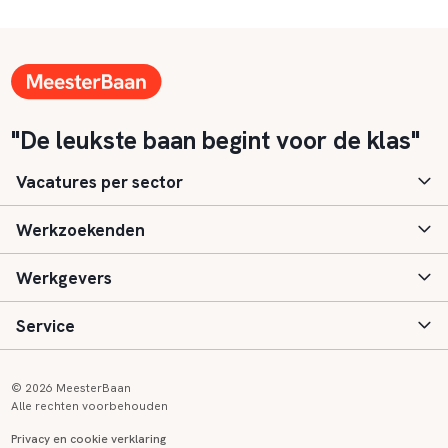
"De leukste baan begint voor de klas"
Vacatures per sector
Werkzoekenden
Basisonderwijs
Werkgevers
Speciaal (basis) onderwijs
Aanmelden
Service
Voortgezet onderwijs
Vacatures
Inloggen
Voortgezet speciaal onderwijs
Scholen
Informatie
Contact
© 2026 MeesterBaan
Alle rechten voorbehouden
Middelbaar beroepsonderwijs
Opleidingen
Tarieven
FAQ
Privacy en cookie verklaring