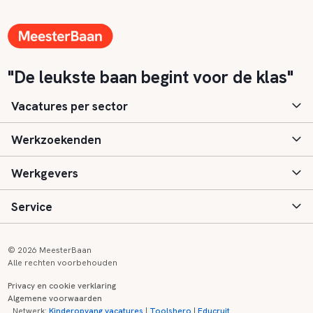
"De leukste baan begint voor de klas"
Vacatures per sector
Werkzoekenden
Basisonderwijs
Werkgevers
Speciaal (basis) onderwijs
Aanmelden
Service
Voortgezet onderwijs
Vacatures
Inloggen
Voortgezet speciaal onderwijs
Scholen
Informatie
Contact
© 2026 MeesterBaan
Alle rechten voorbehouden
Middelbaar beroepsonderwijs
Opleidingen
Tarieven
FAQ
Privacy en cookie verklaring
Algemene voorwaarden
Kinderopvang
Zij-instroom informatie
Registreren
Onderwijs links
Netwerk:
Kinderopvang vacatures
|
Toolshero
|
Educruit