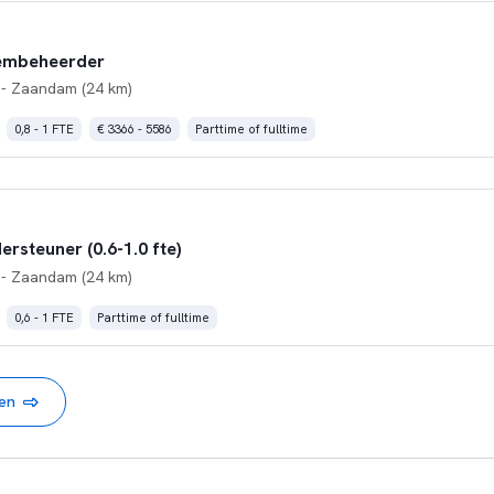
eembeheerder
- Zaandam (24 km)
0,8 - 1 FTE
€ 3366 - 5586
Parttime of fulltime
rsteuner (0.6-1.0 fte)
- Zaandam (24 km)
0,6 - 1 FTE
Parttime of fulltime
nen