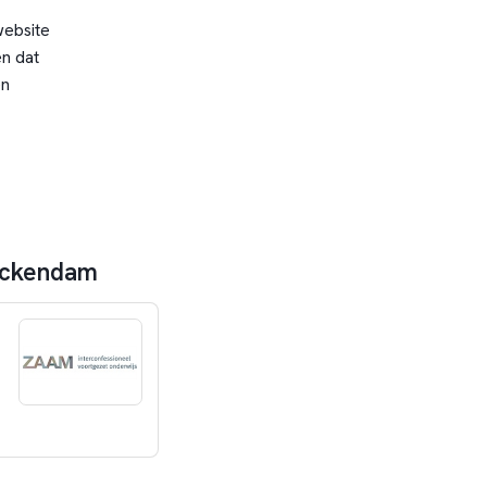
website
n dat
en
nickendam