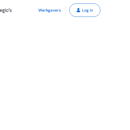
egio's
Werkgevers
Log in