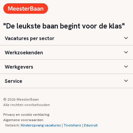
"De leukste baan begint voor de klas"
Vacatures per sector
Werkzoekenden
Basisonderwijs
Werkgevers
Speciaal (basis) onderwijs
Aanmelden
Service
Voortgezet onderwijs
Vacatures
Inloggen
Voortgezet speciaal onderwijs
Scholen
Informatie
Contact
© 2026 MeesterBaan
Alle rechten voorbehouden
Middelbaar beroepsonderwijs
Opleidingen
Tarieven
FAQ
Privacy en cookie verklaring
Algemene voorwaarden
Kinderopvang
Zij-instroom informatie
Registreren
Onderwijs links
Netwerk:
Kinderopvang vacatures
|
Toolshero
|
Educruit