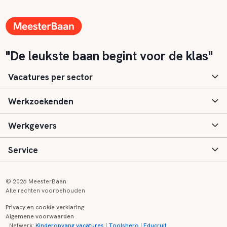
"De leukste baan begint voor de klas"
Vacatures per sector
Werkzoekenden
Basisonderwijs
Werkgevers
Speciaal (basis) onderwijs
Aanmelden
Service
Voortgezet onderwijs
Vacatures
Inloggen
Voortgezet speciaal onderwijs
Scholen
Informatie
Contact
© 2026 MeesterBaan
Alle rechten voorbehouden
Middelbaar beroepsonderwijs
Opleidingen
Tarieven
FAQ
Privacy en cookie verklaring
Algemene voorwaarden
Kinderopvang
Zij-instroom informatie
Registreren
Onderwijs links
Netwerk:
Kinderopvang vacatures
|
Toolshero
|
Educruit