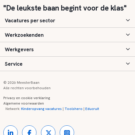
"De leukste baan begint voor de klas"
Vacatures per sector
Werkzoekenden
Basisonderwijs
Werkgevers
Speciaal (basis) onderwijs
Aanmelden
Service
Voortgezet onderwijs
Vacatures
Inloggen
Voortgezet speciaal onderwijs
Scholen
Informatie
Contact
© 2026 MeesterBaan
Alle rechten voorbehouden
Middelbaar beroepsonderwijs
Opleidingen
Tarieven
FAQ
Privacy en cookie verklaring
Algemene voorwaarden
Kinderopvang
Zij-instroom informatie
Registreren
Onderwijs links
Netwerk:
Kinderopvang vacatures
|
Toolshero
|
Educruit
Hoger beroepsonderwijs
Banenmarkten
Referenties
Over ons