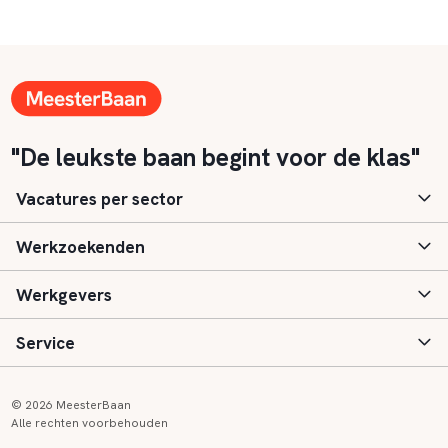
"De leukste baan begint voor de klas"
Vacatures per sector
Werkzoekenden
Basisonderwijs
Werkgevers
Speciaal (basis) onderwijs
Aanmelden
Service
Voortgezet onderwijs
Vacatures
Inloggen
Voortgezet speciaal onderwijs
Scholen
Informatie
Contact
© 2026 MeesterBaan
Alle rechten voorbehouden
Middelbaar beroepsonderwijs
Opleidingen
Tarieven
FAQ