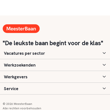
"De leukste baan begint voor de klas"
Vacatures per sector
Werkzoekenden
Basisonderwijs
Werkgevers
Speciaal (basis) onderwijs
Aanmelden
Service
Voortgezet onderwijs
Vacatures
Inloggen
Voortgezet speciaal onderwijs
Scholen
Informatie
Contact
© 2026 MeesterBaan
Alle rechten voorbehouden