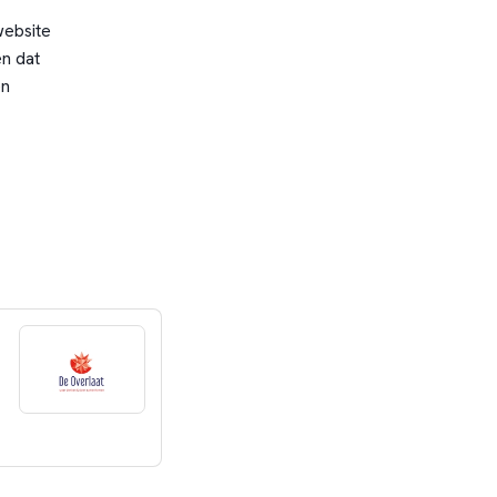
website
n dat
en