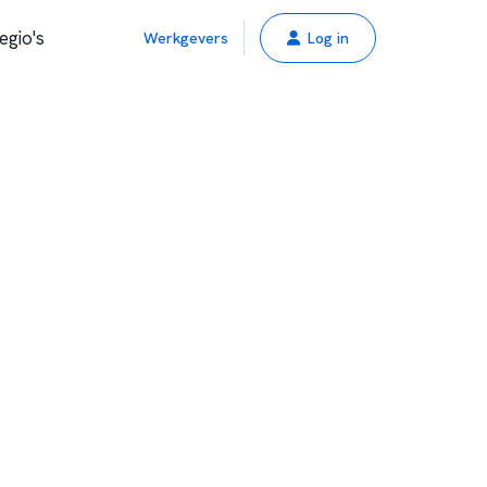
egio's
Werkgevers
Log in