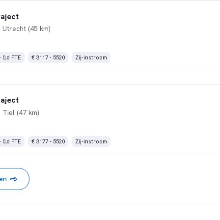
aject
 Utrecht (45 km)
- 0,6 FTE
€ 3117 - 5520
Zij-instroom
aject
 Tiel (47 km)
- 0,6 FTE
€ 3177 - 5520
Zij-instroom
nen