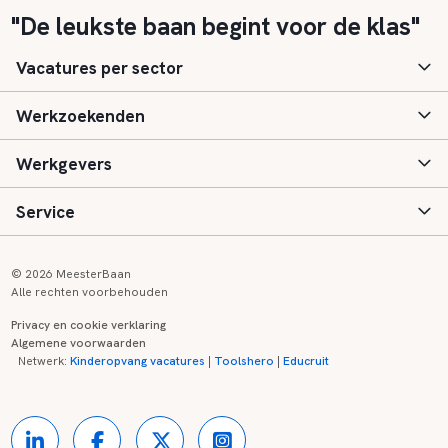
"De leukste baan begint voor de klas"
Vacatures per sector
Werkzoekenden
Basisonderwijs
Werkgevers
Speciaal (basis) onderwijs
Aanmelden
Service
Voortgezet onderwijs
Vacatures
Inloggen
Voortgezet speciaal onderwijs
Scholen
Informatie
Contact
© 2026 MeesterBaan
Alle rechten voorbehouden
Middelbaar beroepsonderwijs
Opleidingen
Tarieven
FAQ
Privacy en cookie verklaring
Algemene voorwaarden
Kinderopvang
Zij-instroom informatie
Registreren
Onderwijs links
Netwerk:
Kinderopvang vacatures
|
Toolshero
|
Educruit
Hoger beroepsonderwijs
Banenmarkten
Referenties
Over ons