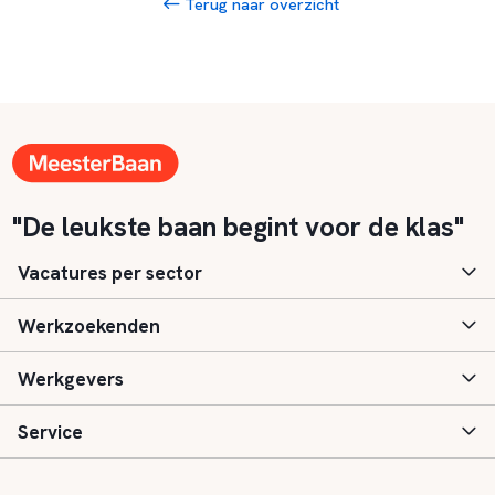
Terug naar overzicht
"De leukste baan begint voor de klas"
Vacatures per sector
Werkzoekenden
Basisonderwijs
Werkgevers
Speciaal (basis) onderwijs
Aanmelden
Service
Voortgezet onderwijs
Vacatures
Inloggen
Voortgezet speciaal onderwijs
Scholen
Informatie
Contact