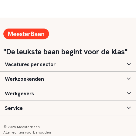
"De leukste baan begint voor de klas"
Vacatures per sector
Werkzoekenden
Basisonderwijs
Werkgevers
Speciaal (basis) onderwijs
Aanmelden
Service
Voortgezet onderwijs
Vacatures
Inloggen
Voortgezet speciaal onderwijs
Scholen
Informatie
Contact
© 2026 MeesterBaan
Alle rechten voorbehouden