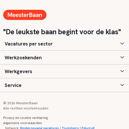
"De leukste baan begint voor de klas"
Vacatures per sector
Werkzoekenden
Basisonderwijs
Werkgevers
Speciaal (basis) onderwijs
Aanmelden
Service
Voortgezet onderwijs
Vacatures
Inloggen
Voortgezet speciaal onderwijs
Scholen
Informatie
Contact
© 2026 MeesterBaan
Alle rechten voorbehouden
Middelbaar beroepsonderwijs
Opleidingen
Tarieven
FAQ
Privacy en cookie verklaring
Algemene voorwaarden
Kinderopvang
Zij-instroom informatie
Registreren
Onderwijs links
Netwerk:
Kinderopvang vacatures
|
Toolshero
|
Educruit