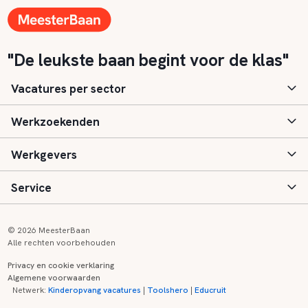
"De leukste baan begint voor de klas"
Vacatures per sector
Werkzoekenden
Basisonderwijs
Werkgevers
Speciaal (basis) onderwijs
Aanmelden
Service
Voortgezet onderwijs
Vacatures
Inloggen
Voortgezet speciaal onderwijs
Scholen
Informatie
Contact
© 2026 MeesterBaan
Alle rechten voorbehouden
Middelbaar beroepsonderwijs
Opleidingen
Tarieven
FAQ
Privacy en cookie verklaring
Algemene voorwaarden
Kinderopvang
Zij-instroom informatie
Registreren
Onderwijs links
Netwerk:
Kinderopvang vacatures
|
Toolshero
|
Educruit