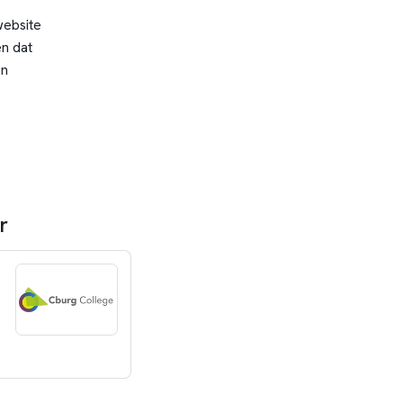
website
n dat
en
r