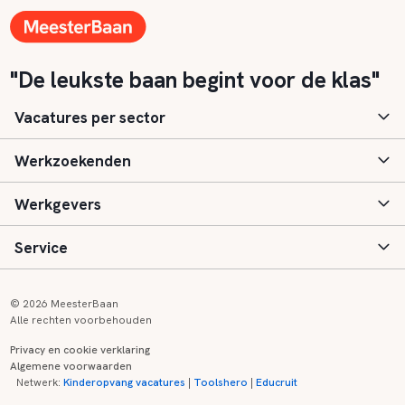
"De leukste baan begint voor de klas"
Vacatures per sector
Werkzoekenden
Basisonderwijs
Werkgevers
Speciaal (basis) onderwijs
Aanmelden
Service
Voortgezet onderwijs
Vacatures
Inloggen
Voortgezet speciaal onderwijs
Scholen
Informatie
Contact
© 2026 MeesterBaan
Alle rechten voorbehouden
Middelbaar beroepsonderwijs
Opleidingen
Tarieven
FAQ
Privacy en cookie verklaring
Algemene voorwaarden
Kinderopvang
Zij-instroom informatie
Registreren
Onderwijs links
Netwerk:
Kinderopvang vacatures
|
Toolshero
|
Educruit