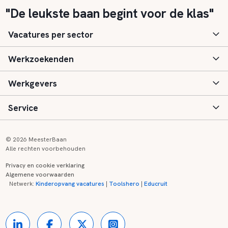
"De leukste baan begint voor de klas"
Vacatures per sector
Werkzoekenden
Basisonderwijs
Werkgevers
Speciaal (basis) onderwijs
Aanmelden
Service
Voortgezet onderwijs
Vacatures
Inloggen
Voortgezet speciaal onderwijs
Scholen
Informatie
Contact
© 2026 MeesterBaan
Alle rechten voorbehouden
Middelbaar beroepsonderwijs
Opleidingen
Tarieven
FAQ
Privacy en cookie verklaring
Algemene voorwaarden
Kinderopvang
Zij-instroom informatie
Registreren
Onderwijs links
Netwerk:
Kinderopvang vacatures
|
Toolshero
|
Educruit
Hoger beroepsonderwijs
Banenmarkten
Referenties
Over ons