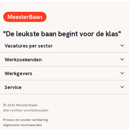
"De leukste baan begint voor de klas"
Vacatures per sector
Werkzoekenden
Basisonderwijs
Werkgevers
Speciaal (basis) onderwijs
Aanmelden
Service
Voortgezet onderwijs
Vacatures
Inloggen
Voortgezet speciaal onderwijs
Scholen
Informatie
Contact
© 2026 MeesterBaan
Alle rechten voorbehouden
Middelbaar beroepsonderwijs
Opleidingen
Tarieven
FAQ
Privacy en cookie verklaring
Algemene voorwaarden
Kinderopvang
Zij-instroom informatie
Registreren
Onderwijs links