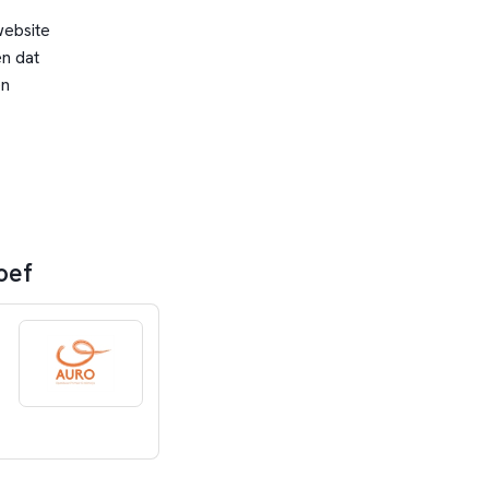
website
n dat
en
oef