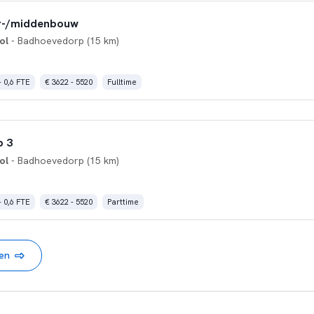
r-/middenbouw
ol
- Badhoevedorp (15 km)
- 0,6 FTE
€ 3622 - 5520
Fulltime
p 3
ol
- Badhoevedorp (15 km)
- 0,6 FTE
€ 3622 - 5520
Parttime
nen