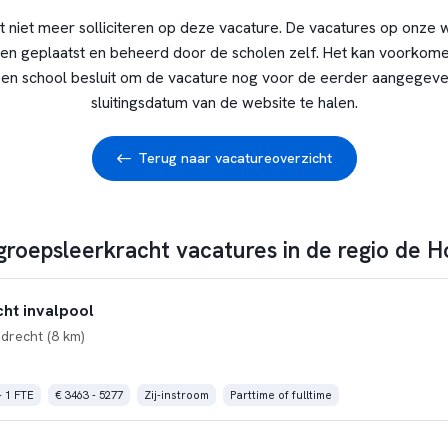
t niet meer solliciteren op deze vacature. De vacatures op onze 
en geplaatst en beheerd door de scholen zelf. Het kan voorkome
en school besluit om de vacature nog voor de eerder aangegev
sluitingsdatum van de website te halen.
Terug naar vacatureoverzicht
groepsleerkracht vacatures in de regio de H
ht invalpool
jdrecht (8 km)
- 1 FTE
€ 3463 - 5277
Zij-instroom
Parttime of fulltime