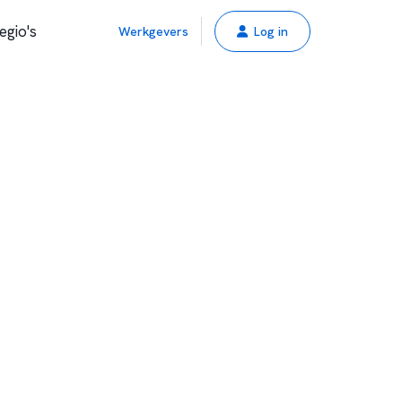
egio's
Werkgevers
Log in