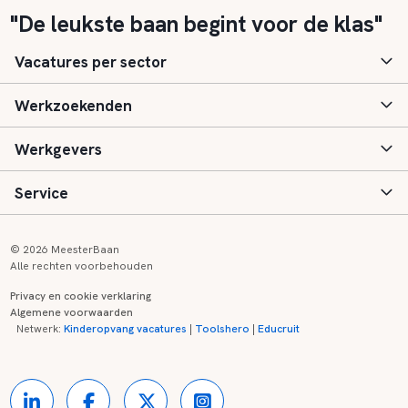
"De leukste baan begint voor de klas"
Vacatures per sector
Werkzoekenden
Basisonderwijs
Werkgevers
Speciaal (basis) onderwijs
Aanmelden
Service
Voortgezet onderwijs
Vacatures
Inloggen
Voortgezet speciaal onderwijs
Scholen
Informatie
Contact
© 2026 MeesterBaan
Alle rechten voorbehouden
Middelbaar beroepsonderwijs
Opleidingen
Tarieven
FAQ
Privacy en cookie verklaring
Algemene voorwaarden
Kinderopvang
Zij-instroom informatie
Registreren
Onderwijs links
Netwerk:
Kinderopvang vacatures
|
Toolshero
|
Educruit
Hoger beroepsonderwijs
Banenmarkten
Referenties
Over ons