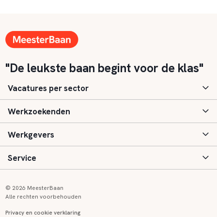
"De leukste baan begint voor de klas"
Vacatures per sector
Werkzoekenden
Basisonderwijs
Werkgevers
Speciaal (basis) onderwijs
Aanmelden
Service
Voortgezet onderwijs
Vacatures
Inloggen
Voortgezet speciaal onderwijs
Scholen
Informatie
Contact
© 2026 MeesterBaan
Alle rechten voorbehouden
Middelbaar beroepsonderwijs
Opleidingen
Tarieven
FAQ
Privacy en cookie verklaring