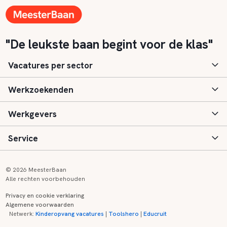
"De leukste baan begint voor de klas"
Vacatures per sector
Werkzoekenden
Basisonderwijs
Werkgevers
Speciaal (basis) onderwijs
Aanmelden
Service
Voortgezet onderwijs
Vacatures
Inloggen
Voortgezet speciaal onderwijs
Scholen
Informatie
Contact
© 2026 MeesterBaan
Alle rechten voorbehouden
Middelbaar beroepsonderwijs
Opleidingen
Tarieven
FAQ
Privacy en cookie verklaring
Algemene voorwaarden
Kinderopvang
Zij-instroom informatie
Registreren
Onderwijs links
Netwerk:
Kinderopvang vacatures
|
Toolshero
|
Educruit