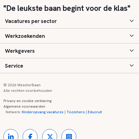
"De leukste baan begint voor de klas"
Vacatures per sector
Werkzoekenden
Basisonderwijs
Werkgevers
Speciaal (basis) onderwijs
Aanmelden
Service
Voortgezet onderwijs
Vacatures
Inloggen
Voortgezet speciaal onderwijs
Scholen
Informatie
Contact
© 2026 MeesterBaan
Alle rechten voorbehouden
Middelbaar beroepsonderwijs
Opleidingen
Tarieven
FAQ
Privacy en cookie verklaring
Algemene voorwaarden
Kinderopvang
Zij-instroom informatie
Registreren
Onderwijs links
Netwerk:
Kinderopvang vacatures
|
Toolshero
|
Educruit
Hoger beroepsonderwijs
Banenmarkten
Referenties
Over ons