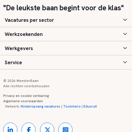
"De leukste baan begint voor de klas"
Vacatures per sector
Werkzoekenden
Basisonderwijs
Werkgevers
Speciaal (basis) onderwijs
Aanmelden
Service
Voortgezet onderwijs
Vacatures
Inloggen
Voortgezet speciaal onderwijs
Scholen
Informatie
Contact
© 2026 MeesterBaan
Alle rechten voorbehouden
Middelbaar beroepsonderwijs
Opleidingen
Tarieven
FAQ
Privacy en cookie verklaring
Algemene voorwaarden
Kinderopvang
Zij-instroom informatie
Registreren
Onderwijs links
Netwerk:
Kinderopvang vacatures
|
Toolshero
|
Educruit
Hoger beroepsonderwijs
Banenmarkten
Referenties
Over ons