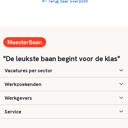
Terug naar overzicht
"De leukste baan begint voor de klas"
Vacatures per sector
Werkzoekenden
Basisonderwijs
Werkgevers
Speciaal (basis) onderwijs
Aanmelden
Service
Voortgezet onderwijs
Vacatures
Inloggen
Voortgezet speciaal onderwijs
Scholen
Informatie
Contact