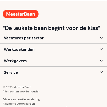
"De leukste baan begint voor de klas"
Vacatures per sector
Werkzoekenden
Basisonderwijs
Werkgevers
Speciaal (basis) onderwijs
Aanmelden
Service
Voortgezet onderwijs
Vacatures
Inloggen
Voortgezet speciaal onderwijs
Scholen
Informatie
Contact
© 2026 MeesterBaan
Alle rechten voorbehouden
Middelbaar beroepsonderwijs
Opleidingen
Tarieven
FAQ
Privacy en cookie verklaring
Algemene voorwaarden
Kinderopvang
Zij-instroom informatie
Registreren
Onderwijs links