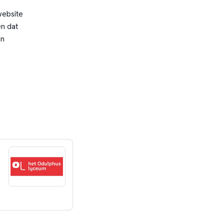
website
n dat
en