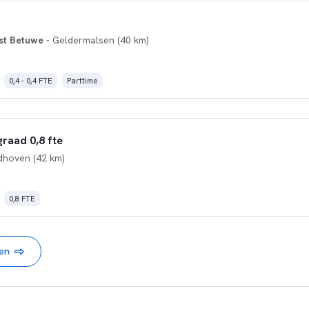
st Betuwe
- Geldermalsen (40 km)
0,4 - 0,4 FTE
Parttime
raad 0,8 fte
dhoven (42 km)
0,8 FTE
nen