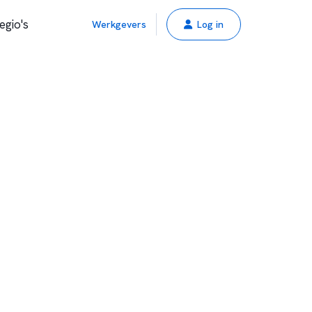
egio's
Werkgevers
Log in