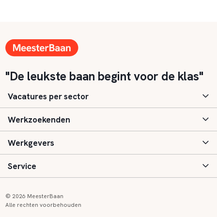
"De leukste baan begint voor de klas"
Vacatures per sector
Werkzoekenden
Basisonderwijs
Werkgevers
Speciaal (basis) onderwijs
Aanmelden
Service
Voortgezet onderwijs
Vacatures
Inloggen
Voortgezet speciaal onderwijs
Scholen
Informatie
Contact
© 2026 MeesterBaan
Alle rechten voorbehouden
Middelbaar beroepsonderwijs
Opleidingen
Tarieven
FAQ