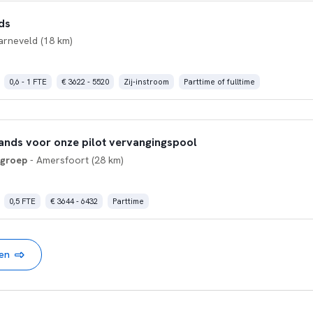
ds
arneveld (18 km)
0,6 - 1 FTE
€ 3622 - 5520
Zij-instroom
Parttime of fulltime
nds voor onze pilot vervangingspool
sgroep
- Amersfoort (28 km)
0,5 FTE
€ 3644 - 6432
Parttime
nen