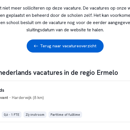
t niet meer solliciteren op deze vacature. De vacatures op onze 
en geplaatst en beheerd door de scholen zelf. Het kan voorkome
en school besluit om de vacature nog voor de eerder aangegev
sluitingsdatum van de website te halen.
Terug naar vacatureoverzicht
 nederlands vacatures in de regio Ermelo
ds
evant
- Harderwijk (8 km)
0,6 - 1 FTE
Zij-instroom
Parttime of fulltime