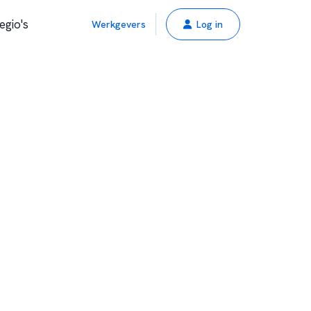
egio's
Werkgevers
Log in