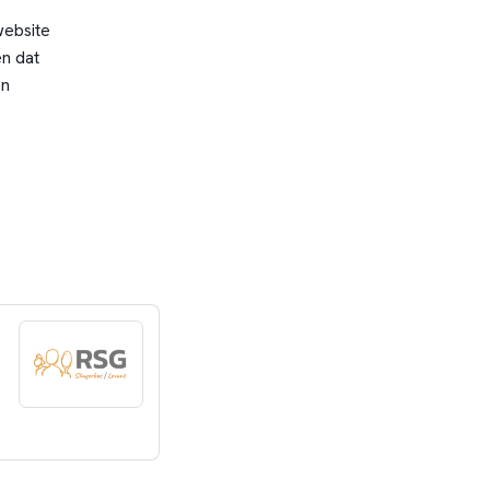
website
n dat
en