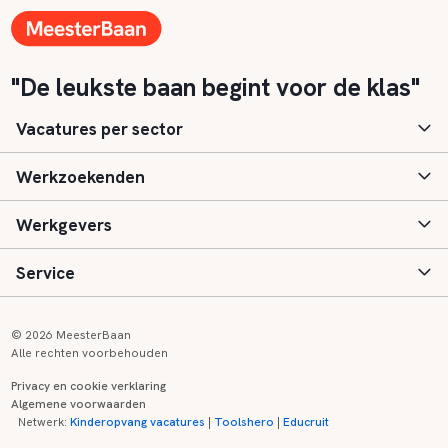
"De leukste baan begint voor de klas"
Vacatures per sector
Werkzoekenden
Basisonderwijs
Werkgevers
Speciaal (basis) onderwijs
Aanmelden
Service
Voortgezet onderwijs
Vacatures
Inloggen
Voortgezet speciaal onderwijs
Scholen
Informatie
Contact
© 2026 MeesterBaan
Alle rechten voorbehouden
Middelbaar beroepsonderwijs
Opleidingen
Tarieven
FAQ
Privacy en cookie verklaring
Algemene voorwaarden
Kinderopvang
Zij-instroom informatie
Registreren
Onderwijs links
Netwerk:
Kinderopvang vacatures
|
Toolshero
|
Educruit