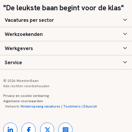
"De leukste baan begint voor de klas"
Vacatures per sector
Werkzoekenden
Basisonderwijs
Werkgevers
Speciaal (basis) onderwijs
Aanmelden
Service
Voortgezet onderwijs
Vacatures
Inloggen
Voortgezet speciaal onderwijs
Scholen
Informatie
Contact
© 2026 MeesterBaan
Alle rechten voorbehouden
Middelbaar beroepsonderwijs
Opleidingen
Tarieven
FAQ
Privacy en cookie verklaring
Algemene voorwaarden
Kinderopvang
Zij-instroom informatie
Registreren
Onderwijs links
Netwerk:
Kinderopvang vacatures
|
Toolshero
|
Educruit
Hoger beroepsonderwijs
Banenmarkten
Referenties
Over ons