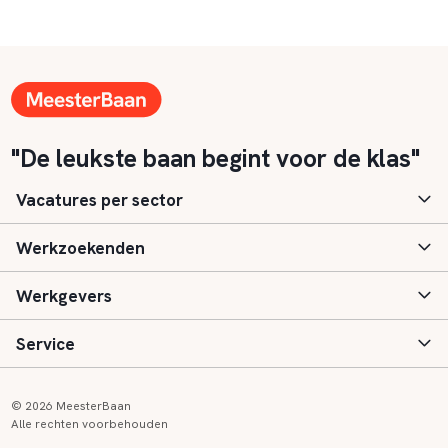
"De leukste baan begint voor de klas"
Vacatures per sector
Werkzoekenden
Basisonderwijs
Werkgevers
Speciaal (basis) onderwijs
Aanmelden
Service
Voortgezet onderwijs
Vacatures
Inloggen
Voortgezet speciaal onderwijs
Scholen
Informatie
Contact
© 2026 MeesterBaan
Alle rechten voorbehouden
Middelbaar beroepsonderwijs
Opleidingen
Tarieven
FAQ