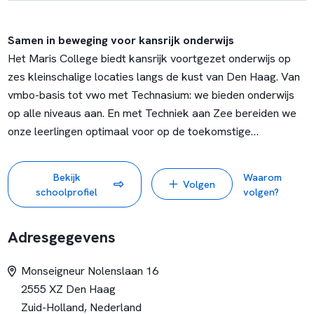
Samen in beweging voor kansrijk onderwijs
Het Maris College biedt kansrijk voortgezet onderwijs op
zes kleinschalige locaties langs de kust van Den Haag. Van
vmbo-basis tot vwo met Technasium: we bieden onderwijs
op alle niveaus aan. En met Techniek aan Zee bereiden we
onze leerlingen optimaal voor op de toekomstige
arbeidsmarkt.
Bekijk
Waarom
Volgen
Wij vinden het belangrijk dat iedereen op het Maris College
schoolprofiel
volgen?
ruimschoots kansen krijgt om eigen talenten te ontwikkelen.
Dat geldt niet alleen voor onze leerlingen, maar ook voor
Adresgegevens
jou als docent!
Monseigneur Nolenslaan 16
‘Wij verbinden ons aan jouw toekomst’
2555 XZ Den Haag
Deze belofte aan onze leerlingen, opgenomen in het
Zuid-Holland, Nederland
schoolplan 2021-2025, vormt ook de leidraad voor ons