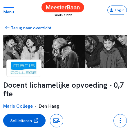
Log in
Menu
sinds 1999
Terug naar overzicht
Docent lichamelijke opvoeding - 0,7
fte
Maris College
-
Den Haag
Solliciteren