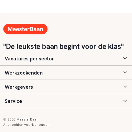
"De leukste baan begint voor de klas"
Vacatures per sector
Werkzoekenden
Basisonderwijs
Werkgevers
Speciaal (basis) onderwijs
Aanmelden
Service
Voortgezet onderwijs
Vacatures
Inloggen
Voortgezet speciaal onderwijs
Scholen
Informatie
Contact
© 2026 MeesterBaan
Alle rechten voorbehouden
Middelbaar beroepsonderwijs
Opleidingen
Tarieven
FAQ