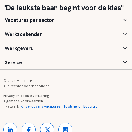
"De leukste baan begint voor de klas"
Vacatures per sector
Werkzoekenden
Basisonderwijs
Werkgevers
Speciaal (basis) onderwijs
Aanmelden
Service
Voortgezet onderwijs
Vacatures
Inloggen
Voortgezet speciaal onderwijs
Scholen
Informatie
Contact
© 2026 MeesterBaan
Alle rechten voorbehouden
Middelbaar beroepsonderwijs
Opleidingen
Tarieven
FAQ
Privacy en cookie verklaring
Algemene voorwaarden
Kinderopvang
Zij-instroom informatie
Registreren
Onderwijs links
Netwerk:
Kinderopvang vacatures
|
Toolshero
|
Educruit
Hoger beroepsonderwijs
Banenmarkten
Referenties
Over ons