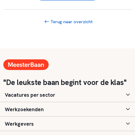
Terug naar overzicht
"De leukste baan begint voor de klas"
Vacatures per sector
Werkzoekenden
Basisonderwijs
Werkgevers
Speciaal (basis) onderwijs
Aanmelden