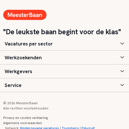
"De leukste baan begint voor de klas"
Vacatures per sector
Werkzoekenden
Basisonderwijs
Werkgevers
Speciaal (basis) onderwijs
Aanmelden
Service
Voortgezet onderwijs
Vacatures
Inloggen
Voortgezet speciaal onderwijs
Scholen
Informatie
Contact
© 2026 MeesterBaan
Alle rechten voorbehouden
Middelbaar beroepsonderwijs
Opleidingen
Tarieven
FAQ
Privacy en cookie verklaring
Algemene voorwaarden
Kinderopvang
Zij-instroom informatie
Registreren
Onderwijs links
Netwerk:
Kinderopvang vacatures
|
Toolshero
|
Educruit