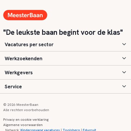
"De leukste baan begint voor de klas"
Vacatures per sector
Werkzoekenden
Basisonderwijs
Werkgevers
Speciaal (basis) onderwijs
Aanmelden
Service
Voortgezet onderwijs
Vacatures
Inloggen
Voortgezet speciaal onderwijs
Scholen
Informatie
Contact
© 2026 MeesterBaan
Alle rechten voorbehouden
Middelbaar beroepsonderwijs
Opleidingen
Tarieven
FAQ
Privacy en cookie verklaring
Algemene voorwaarden
Kinderopvang
Zij-instroom informatie
Registreren
Onderwijs links
Netwerk:
Kinderopvang vacatures
|
Toolshero
|
Educruit