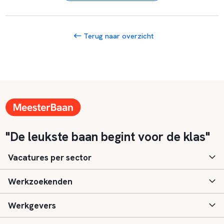
Terug naar overzicht
"De leukste baan begint voor de klas"
Vacatures per sector
Werkzoekenden
Basisonderwijs
Werkgevers
Speciaal (basis) onderwijs
Aanmelden