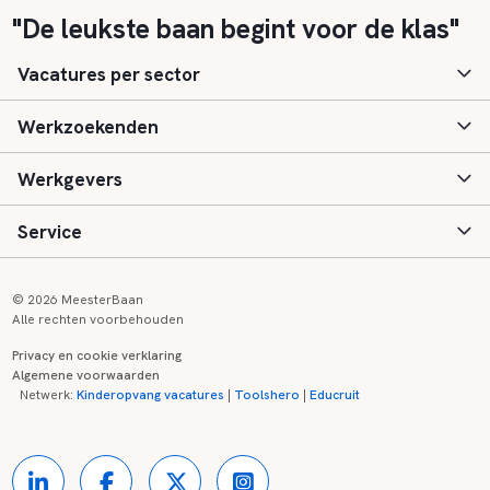
"De leukste baan begint voor de klas"
Vacatures per sector
Werkzoekenden
Basisonderwijs
Werkgevers
Speciaal (basis) onderwijs
Aanmelden
Service
Voortgezet onderwijs
Vacatures
Inloggen
Voortgezet speciaal onderwijs
Scholen
Informatie
Contact
© 2026 MeesterBaan
Alle rechten voorbehouden
Middelbaar beroepsonderwijs
Opleidingen
Tarieven
FAQ
Privacy en cookie verklaring
Algemene voorwaarden
Kinderopvang
Zij-instroom informatie
Registreren
Onderwijs links
Netwerk:
Kinderopvang vacatures
|
Toolshero
|
Educruit
Hoger beroepsonderwijs
Banenmarkten
Referenties
Over ons