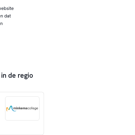
website
n dat
en
in de regio