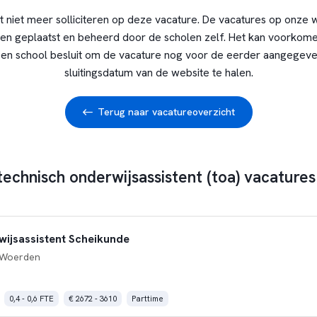
t niet meer solliciteren op deze vacature. De vacatures op onze 
en geplaatst en beheerd door de scholen zelf. Het kan voorkome
en school besluit om de vacature nog voor de eerder aangegev
sluitingsdatum van de website te halen.
Terug naar vacatureoverzicht
technisch onderwijsassistent (toa) vacatures 
ijsassistent Scheikunde
 Woerden
0,4 - 0,6 FTE
€ 2672 - 3610
Parttime