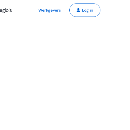
egio's
Werkgevers
Log in