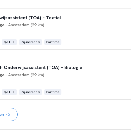
ijsassistent (TOA) – Textiel
ge
- Amsterdam (29 km)
0,6 FTE
Zij-instroom
Parttime
h Onderwijsassistent (TOA) – Biologie
ge
- Amsterdam (29 km)
0,6 FTE
Zij-instroom
Parttime
nen