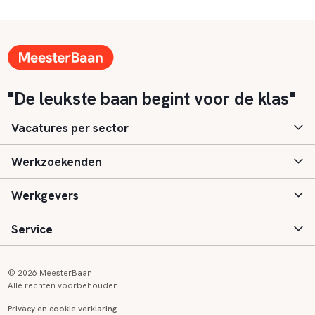
"De leukste baan begint voor de klas"
Vacatures per sector
Werkzoekenden
Basisonderwijs
Werkgevers
Speciaal (basis) onderwijs
Aanmelden
Service
Voortgezet onderwijs
Vacatures
Inloggen
Voortgezet speciaal onderwijs
Scholen
Informatie
Contact
© 2026 MeesterBaan
Alle rechten voorbehouden
Middelbaar beroepsonderwijs
Opleidingen
Tarieven
FAQ
Privacy en cookie verklaring