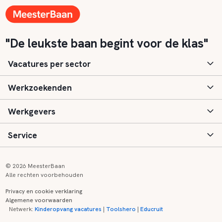
"De leukste baan begint voor de klas"
Vacatures per sector
Werkzoekenden
Basisonderwijs
Werkgevers
Speciaal (basis) onderwijs
Aanmelden
Service
Voortgezet onderwijs
Vacatures
Inloggen
Voortgezet speciaal onderwijs
Scholen
Informatie
Contact
© 2026 MeesterBaan
Alle rechten voorbehouden
Middelbaar beroepsonderwijs
Opleidingen
Tarieven
FAQ
Privacy en cookie verklaring
Algemene voorwaarden
Kinderopvang
Zij-instroom informatie
Registreren
Onderwijs links
Netwerk:
Kinderopvang vacatures
|
Toolshero
|
Educruit