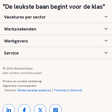
"De leukste baan begint voor de klas"
Vacatures per sector
Werkzoekenden
Basisonderwijs
Werkgevers
Speciaal (basis) onderwijs
Aanmelden
Service
Voortgezet onderwijs
Vacatures
Inloggen
Voortgezet speciaal onderwijs
Scholen
Informatie
Contact
© 2026 MeesterBaan
Alle rechten voorbehouden
Middelbaar beroepsonderwijs
Opleidingen
Tarieven
FAQ
Privacy en cookie verklaring
Algemene voorwaarden
Kinderopvang
Zij-instroom informatie
Registreren
Onderwijs links
Netwerk:
Kinderopvang vacatures
|
Toolshero
|
Educruit
Hoger beroepsonderwijs
Banenmarkten
Referenties
Over ons